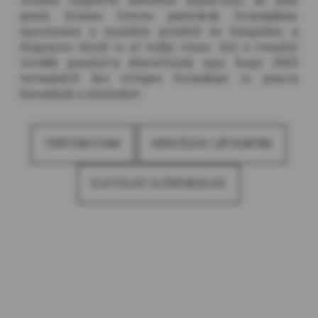
gond, hiszen literes palackok formájában
egyenesen a zsombói gyárból és Szegeden a
Dugonics térről is el tudja vinni. Ezt a vonalat
tovább gondolva döntöttünk úgy, hogy 2023
tavaszától kis üveges formában is piacra
bocsátjuk a söreinket.
TÖRTÉNETÜNK
SÖRFŐZDE-LÁTOGATÁS
ELVITELES ELŐRENDELÉS