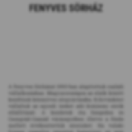
FENYVES SÖRHÁZ
A Fenyves Sörházat 1993-ban alapítottuk családi
vállalkozásban. Magyarországon az elsők között
kezdtünk kézműves sörgyártásába. Kihívásként
vállaltuk az egyedi ízeket adó kisüzemi sörök
előállítását. A kezdetek óta Szegeden és
Csongrád-Csanád vármegyében illetve a főzde
mellett értékesítettük söreinket. Ha valaki
frissen csapolva szeretné hazavinni az sem