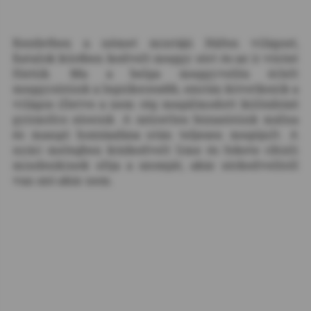
Kezdetben a német mintájú Häfen világost,
fiatalok körében kedvelt meggy sört és az ír vöröst
főztük. Ma a belga meggyvelőn érlelt
meggysörünk a legsikeresebb, ezután következik a
világos illetve a nem rég megálmodott különböző
gyümölcs söreink. A szűretlen búzasörünk málna
és mangó hozzáadása után teljesen megújult. A
nyári melegben közkedvelt lime és fekete ribizli
mindenkinek oltja a szomját, akár sörkedvelőről
van szó akár nem.