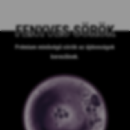
FENYVES SÖRÖK
Prémium minőségű sörök az újdonságok
keresőinek.