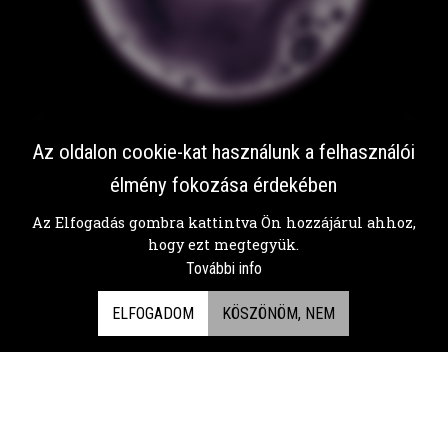
Fenyves
Az oldalon cookie-kat használunk a felhasználói
FEKETERIBIZLIS
élmény fokozása érdekében
A felszabadító és nemes lager íze
Az Elfogadás gombra kattintva Ön hozzájárul ahhoz,
verseng a néhol keserű, néhol édes
hogy ezt megtegyük.
feketeribizliével.
További info
ELFOGADOM
KÖSZÖNÖM, NEM