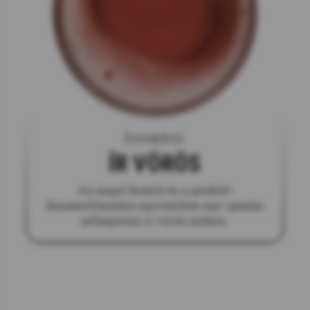
Zsombói
ÍR VÖRÖS
Az angol komló és a pörkölt
karamellmaláta egyesülése egy igazán
jellegzetes ír vörös sörben.