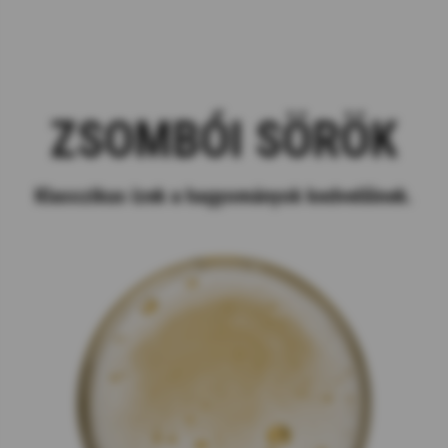
ZSOMBÓI SÖRÖK
Klasszikus ízek a hagyományok kedvelőinek.