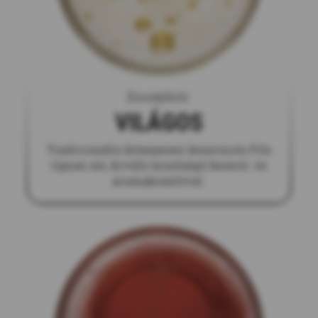
Zsombói
VILÁGOS
Tradicionális közepesen kesernyés Pils
típusú sör, kiváló minőségű keserű- és
aromakomlóval.