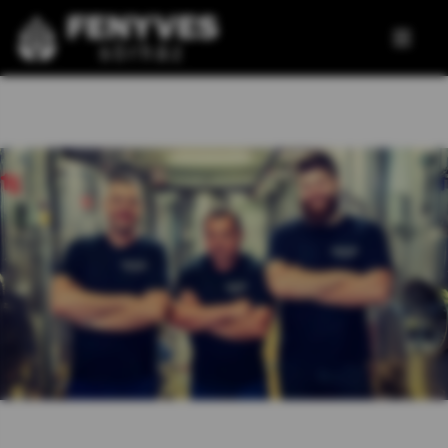
Ugrás
a
tartalomra