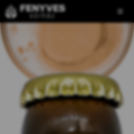
Ugrás
a
tartalomra