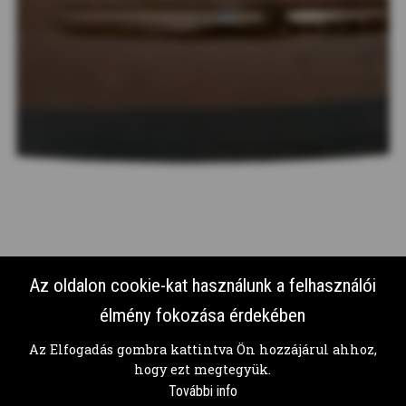
Az oldalon cookie-kat használunk a felhasználói
élmény fokozása érdekében
Az Elfogadás gombra kattintva Ön hozzájárul ahhoz,
FENYVES BÚZASÖR
hogy ezt megtegyük.
További info
szűretlen világos búzasör