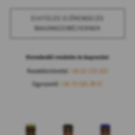
ELVITELES ELŐRENDELÉS
MAGÁNSZEMÉLYEKNEK
Kereskedői rendelés és kapcsolat
Rendelésfelvétel:
+36 62 255 523
Ügyvezető:
+36 70 326 38 07