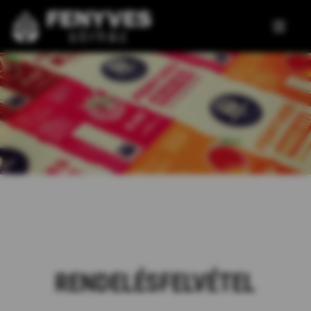
Ugrás
a
tartalomra
RENDELÉSFELVÉTEL