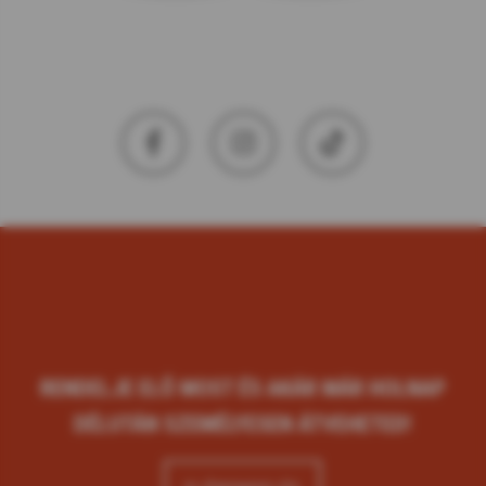
RENDELJE ELŐ MOST ÉS AKÁR MÁR HOLNAP
DÉLUTÁN SZEMÉLYESEN ÁTVEHETED!