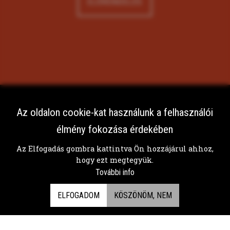
ELŐRENDELÉS
Az oldalon cookie-kat használunk a felhasználói
élmény fokozása érdekében
Az Elfogadás gombra kattintva Ön hozzájárul ahhoz,
hogy ezt megtegyük.
Bérelj sörcsapot!
További info
Egy sörcsap ballagásra, esküvőre, legénybúcsúra,
ELFOGADOM
KÖSZÖNÖM, NEM
szülinapra vagy grill partyra mindig jól jöhet.
5000 Ft + áfa / hétvége
(péntektől-hétfőig)